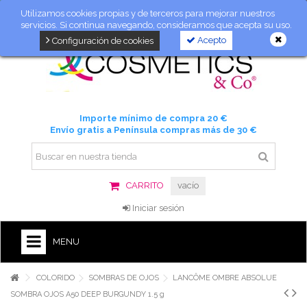
Utilizamos cookies propias y de terceros para mejorar nuestros
servicios. Si continua navegando, consideramos que acepta su uso.
Acepto
Configuración de cookies
Importe mínimo de compra 20 €
Envío gratis a Península compras más de 30 €
CARRITO
vacío
Iniciar sesión
MENU
COLORIDO
SOMBRAS DE OJOS
LANCÔME OMBRE ABSOLUE
SOMBRA OJOS A50 DEEP BURGUNDY 1.5 g