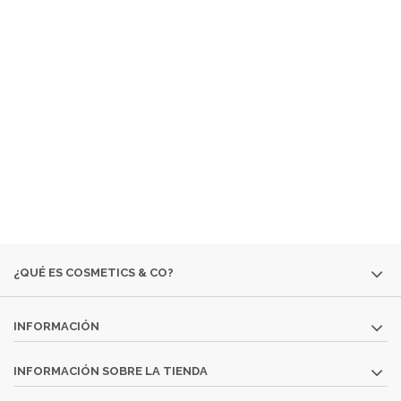
CO ?
EMPRESA ESPECIALIZADA EN LA VENTA DE
PRODUCTOS
COSMÉTICOS
Y DE
PERFUMERÍA DIFÍCILES DE
ENCONTRAR:
· EDICIONES ESPECIALES
· COLORIDO DE OTRAS
TEMPORADAS
· PERFUMES DESCATALOGADOS
· ARTÍCULOS
MUY ESPECÍFICOS O DESTINADOS A MINORÍAS.
SI NO ENCUENTRAS ALGÚN PRODUCTO, CONSÚLTANOS
EN
INFO@COSMETICS-CO.NET
¿QUÉ ES COSMETICS & CO?
INFORMACIÓN
INFORMACIÓN SOBRE LA TIENDA