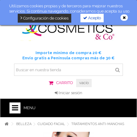
Utilizamos cookies propias y de terceros para mejorar nuestros
servicios. Si continua navegando, consideramos que acepta su uso.
Acepto
Configuración de cookies
Importe mínimo de compra 20 €
Envío gratis a Península compras más de 30 €
CARRITO
vacío
Iniciar sesión
MENU
BELLEZA
CUIDADO FACIAL
TRATAMIENTOS ANTI-MANCHAS