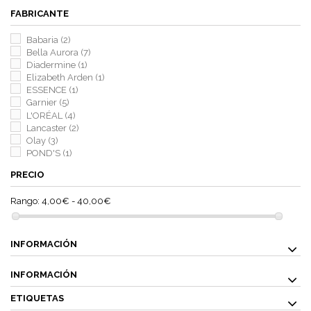
FABRICANTE
Babaria
(2)
Bella Aurora
(7)
Diadermine
(1)
Elizabeth Arden
(1)
ESSENCE
(1)
Garnier
(5)
L'ORÉAL
(4)
Lancaster
(2)
Olay
(3)
POND'S
(1)
PRECIO
Rango:
4,00€ - 40,00€
INFORMACIÓN
INFORMACIÓN
ETIQUETAS