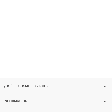
¿ QUÉ ES COSMETICS &
CO ?
EMPRESA ESPECIALIZADA EN LA VENTA DE
PRODUCTOS
COSMÉTICOS
Y DE
PERFUMERÍA DIFÍCILES DE
ENCONTRAR:
· EDICIONES ESPECIALES
· COLORIDO DE OTRAS
TEMPORADAS
· PERFUMES DESCATALOGADOS
· ARTÍCULOS
MUY ESPECÍFICOS O DESTINADOS A MINORÍAS.
SI NO ENCUENTRAS ALGÚN PRODUCTO, CONSÚLTANOS
EN
INFO@COSMETICS-CO.NET
¿QUÉ ES COSMETICS & CO?
INFORMACIÓN