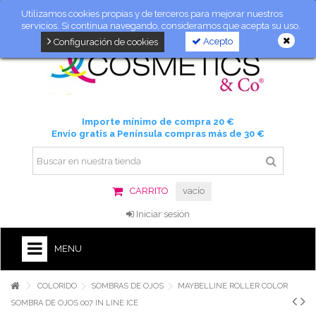
Utilizamos cookies propias y de terceros para mejorar nuestros
servicios. Si continua navegando, consideramos que acepta su uso.
Acepto
Configuración de cookies
Importe mínimo de compra 20 €
Envío gratis a Península compras más de 30 €
CARRITO
vacío
Iniciar sesión
MENU
COLORIDO
SOMBRAS DE OJOS
MAYBELLINE ROLLER COLOR
SOMBRA DE OJOS 007 IN LINE ICE