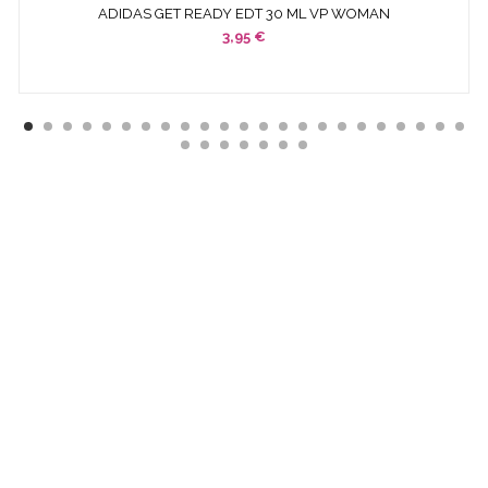
ADIDAS GET READY EDT 30 ML VP WOMAN
3,95 €
¿ QUÉ ES COSMETICS &
CO ?
EMPRESA ESPECIALIZADA EN LA VENTA DE
PRODUCTOS
COSMÉTICOS
Y DE
PERFUMERÍA DIFÍCILES DE
ENCONTRAR:
· EDICIONES ESPECIALES
· COLORIDO DE OTRAS
TEMPORADAS
· PERFUMES DESCATALOGADOS
· ARTÍCULOS
MUY ESPECÍFICOS O DESTINADOS A MINORÍAS.
SI NO ENCUENTRAS ALGÚN PRODUCTO, CONSÚLTANOS
EN
INFO@COSMETICS-CO.NET