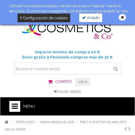
Utilizamos cookies propias y de terceros para mejorar nuestros
servicios. Si continua navegando, consideramos que acepta su uso.
Acepto
Configuración de cookies
Importe mínimo de compra 20 €
Envío gratis a Península compras más de 30 €
CARRITO
vacío
Iniciar sesión
MENU
PERFUMES
GAMA MEDIA MUJER
PRET A PORTER MILANO EDT
100 ml SPRAY