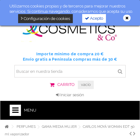
Utilizamos cookies propias y de terceros para mejorar nuestros
servicios. Si continua navegando, consideramos que acepta su uso.
Acepto
Configuración de cookies
Importe mínimo de compra 20 €
Envío gratis a Península compras más de 30 €
CARRITO
vacío
Iniciar sesión
MENU
PERFUMES
GAMA MEDIA MUJER
CARLOS MOYÁ WOMAN EDT 50
ml vaporizador