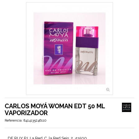
CARLOS MOYÁ WOMAN EDT 50 ML
VAPORIZADOR
Referencia:
8414135246110
DE RUY P.I. La Red, C. la Red Seis, 2, 41500