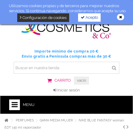
Utilizamos cookies propias y de terceros para mejorar nuestros
servicios. Si continua navegando, consideramos que acepta su uso.
Acepto
Configuración de cookies
Importe mínimo de compra 20 €
Envío gratis a Península compras más de 30 €
CARRITO
vacío
Iniciar sesión
MENU
PERFUMES
GAMA MEDIA MUJER
NIKE BLUE FANTASY woman
EDT 150 ml vaporizador