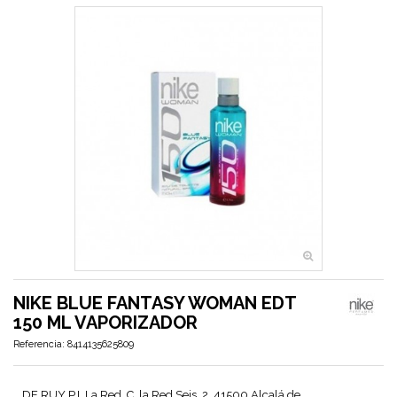
NIKE BLUE FANTASY WOMAN EDT
150 ML VAPORIZADOR
Referencia:
8414135625809
DE RUY P.I. La Red, C. la Red Seis, 2, 41500 Alcalá de