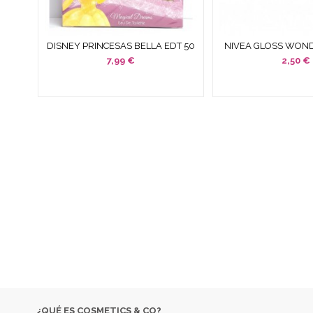
DISNEY PRINCESAS BELLA EDT 50
NIVEA GLOSS WOND
ML
CHERRY BAL
7,99 €
2,50 €
EMPRESA ESPECIALIZADA EN LA VENTA DE PRODUCTOS
COSM
DESC
SI NO 
¿QUÉ ES COSMETICS & CO?