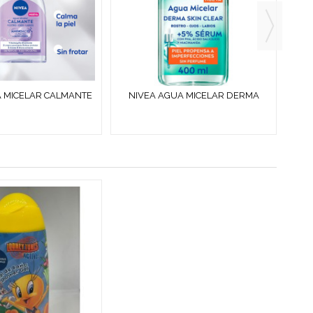
 MICELAR CALMANTE
NIVEA AGUA MICELAR DERMA
NIV
ESIDUOS 100 ML
SKIN CLEAR + 5% SÉRUM 400 ML