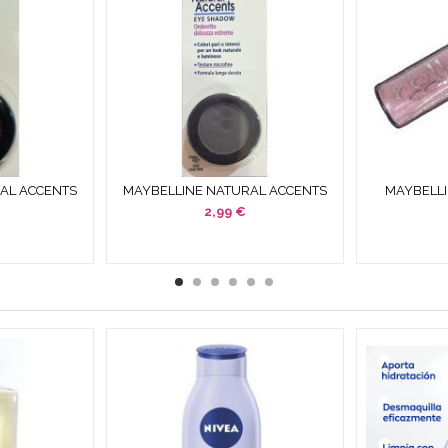
AL ACCENTS
MAYBELLINE NATURAL ACCENTS
MAYBELLI
LD PLUM /
SOMBRA OJOS PHANTOM GREY /...
SOMBRA D
2,99 €
.