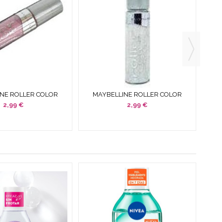
NE ROLLER COLOR
MAYBELLINE ROLLER COLOR
M
E OJOS 002 GO GO
SOMBRA DE OJOS 007 IN LINE ICE
SO
2,99 €
2,99 €
ROSE