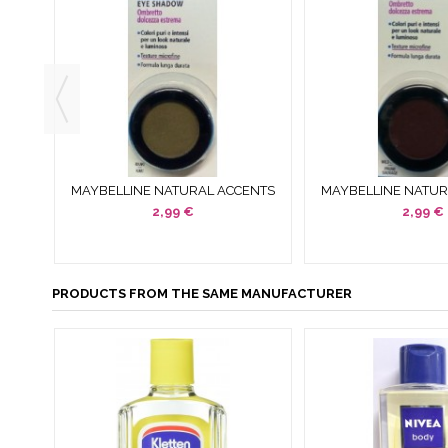
AR
MAYBELLINE NATURAL ACCENTS
MAYBELLINE NATUR
D
SOMBRA DE OJOS KAKI / KHAKI
SOMBRA OJOS WI
2,99 €
2,99 €
PRUNE..
PRODUCTS FROM THE SAME MANUFACTURER