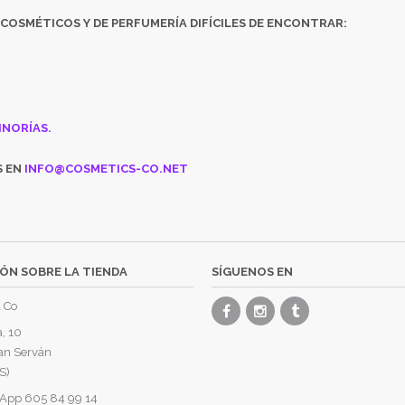
COSMÉTICOS
Y DE
PERFUMERÍA DIFÍCILES DE ENCONTRAR:
INORÍAS.
S EN
INFO@COSMETICS-CO.NET
ÓN SOBRE LA TIENDA
SÍGUENOS EN
 Co
, 10
an Serván
S)
App 605 84 99 14