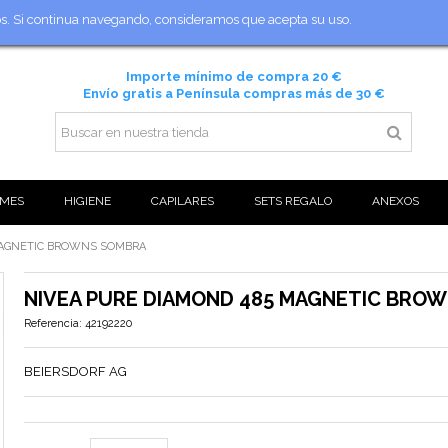
ios. Si continua navegando, consideramos que acepta su uso.
Importe mínimo de compra 20 €
Envío gratis a Península compras más de 30 €
MES
HIGIENE
CAPILARES
SETS REGALO
ANEXOS
MAGNETIC BROWNS SOMBRA
NIVEA PURE DIAMOND 485 MAGNETIC BRO
Referencia:
42192220
BEIERSDORF AG