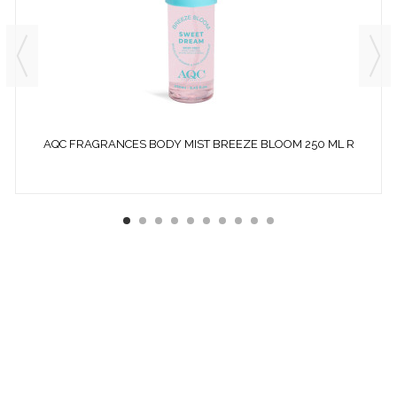
AQC FRAGRANCES BODY MIST BREEZE BLOOM 250 ML R
99048
¿ QUÉ ES COSMETICS &
CO ?
EMPRESA ESPECIALIZADA EN LA VENTA DE
PRODUCTOS
COSMÉTICOS
Y DE
PERFUMERÍA DIFÍCILES DE
ENCONTRAR:
· EDICIONES ESPECIALES
· COLORIDO DE OTRAS