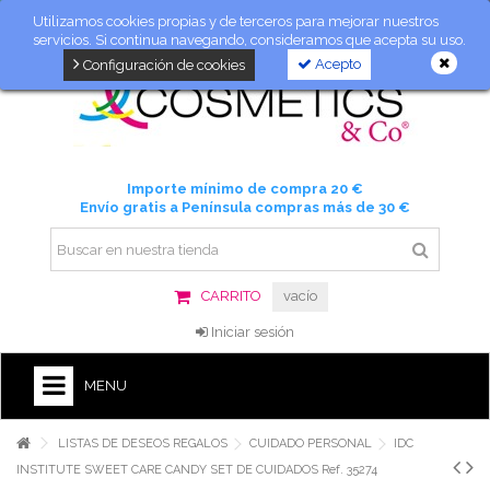
Utilizamos cookies propias y de terceros para mejorar nuestros
servicios. Si continua navegando, consideramos que acepta su uso.
Acepto
Configuración de cookies
Importe mínimo de compra 20 €
Envío gratis a Península compras más de 30 €
CARRITO
vacío
Iniciar sesión
MENU
LISTAS DE DESEOS REGALOS
CUIDADO PERSONAL
IDC
INSTITUTE SWEET CARE CANDY SET DE CUIDADOS Ref. 35274