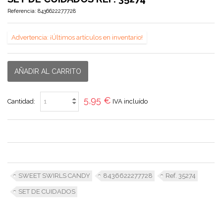
Referencia:
8436622277728
Advertencia: ¡Últimos artículos en inventario!
AÑADIR AL CARRITO
5,95 €
Cantidad:
IVA incluído
SWEET SWIRLS CANDY
8436622277728
Ref. 35274
SET DE CUIDADOS