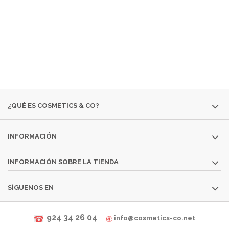
TEMPORADAS
· PERFUMES DESCATALOGADOS
· ARTÍCULOS
MUY ESPECÍFICOS O DESTINADOS A MINORÍAS.
SI NO ENCUENTRAS ALGÚN PRODUCTO, CONSÚLTANOS
EN
INFO@COSMETICS-CO.NET
¿QUÉ ES COSMETICS & CO?
INFORMACIÓN
INFORMACIÓN SOBRE LA TIENDA
SÍGUENOS EN
924 34 26 04
info@cosmetics-co.net