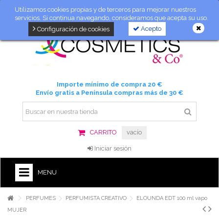
Utilizamos cookies propias y de terceros para mejorar nuestros
servicios. Si continua navegando, consideramos que acepta su uso.
Acepto
Configuración de cookies
Importe mínimo de compra 20 €
Envío gratis a Península compras más de 30 €
CARRITO
vacío
Iniciar sesión
MENU
PERFUMES
PERFUMISTA CREATIVO
ELOUNDA EDT 100 ml vapo
MUJER