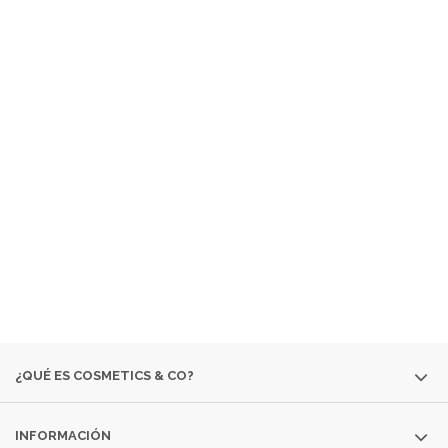
¿ QUÉ ES COSMETICS &
CO ?
EMPRESA ESPECIALIZADA EN LA VENTA DE
PRODUCTOS
COSMÉTICOS
Y DE
PERFUMERÍA DIFÍCILES DE
ENCONTRAR:
· EDICIONES ESPECIALES
· COLORIDO DE OTRAS
TEMPORADAS
· PERFUMES DESCATALOGADOS
· ARTÍCULOS
MUY ESPECÍFICOS O DESTINADOS A MINORÍAS.
SI NO ENCUENTRAS ALGÚN PRODUCTO, CONSÚLTANOS
EN
INFO@COSMETICS-CO.NET
¿QUÉ ES COSMETICS & CO?
INFORMACIÓN