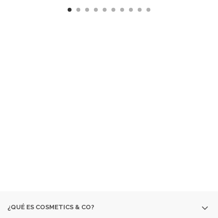
¿ QUÉ ES COSMETICS &
CO ?
EMPRESA ESPECIALIZADA EN LA VENTA DE
PRODUCTOS
COSMÉTICOS
Y DE
PERFUMERÍA DIFÍCILES DE
ENCONTRAR:
· EDICIONES ESPECIALES
· COLORIDO DE OTRAS
TEMPORADAS
· PERFUMES DESCATALOGADOS
· ARTÍCULOS
MUY ESPECÍFICOS O DESTINADOS A MINORÍAS.
SI NO ENCUENTRAS ALGÚN PRODUCTO, CONSÚLTANOS
EN
INFO@COSMETICS-CO.NET
¿QUÉ ES COSMETICS & CO?