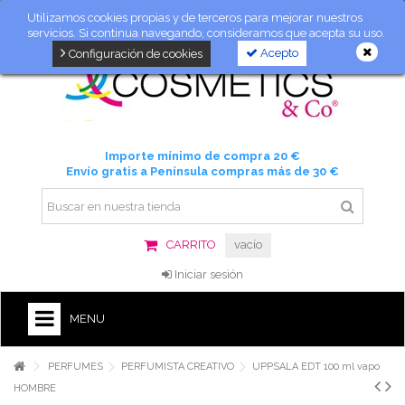
Utilizamos cookies propias y de terceros para mejorar nuestros
servicios. Si continua navegando, consideramos que acepta su uso.
Acepto
Configuración de cookies
Importe mínimo de compra 20 €
Envío gratis a Península compras más de 30 €
CARRITO
vacío
Iniciar sesión
MENU
PERFUMES
PERFUMISTA CREATIVO
UPPSALA EDT 100 ml vapo
HOMBRE