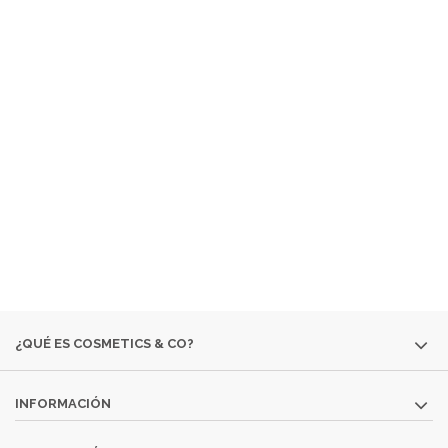
¿ QUÉ ES COSMETICS &
CO ?
EMPRESA ESPECIALIZADA EN LA VENTA DE
PRODUCTOS
COSMÉTICOS
Y DE
PERFUMERÍA DIFÍCILES DE
ENCONTRAR:
· EDICIONES ESPECIALES
· COLORIDO DE OTRAS
TEMPORADAS
· PERFUMES DESCATALOGADOS
· ARTÍCULOS
MUY ESPECÍFICOS O DESTINADOS A MINORÍAS.
SI NO ENCUENTRAS ALGÚN PRODUCTO, CONSÚLTANOS
EN
INFO@COSMETICS-CO.NET
¿QUÉ ES COSMETICS & CO?
INFORMACIÓN