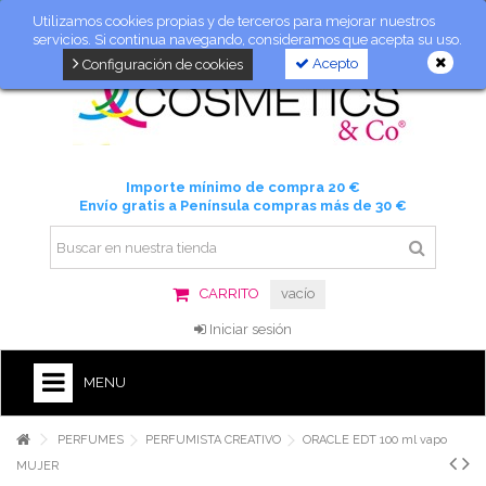
Utilizamos cookies propias y de terceros para mejorar nuestros
servicios. Si continua navegando, consideramos que acepta su uso.
Acepto
Configuración de cookies
Importe mínimo de compra 20 €
Envío gratis a Península compras más de 30 €
CARRITO
vacío
Iniciar sesión
MENU
PERFUMES
PERFUMISTA CREATIVO
ORACLE EDT 100 ml vapo
MUJER