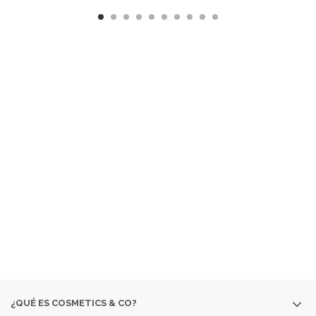
¿ QUÉ ES COSMETICS &
CO ?
EMPRESA ESPECIALIZADA EN LA VENTA DE
PRODUCTOS
COSMÉTICOS
Y DE
PERFUMERÍA DIFÍCILES DE
ENCONTRAR:
· EDICIONES ESPECIALES
· COLORIDO DE OTRAS
TEMPORADAS
· PERFUMES DESCATALOGADOS
· ARTÍCULOS
MUY ESPECÍFICOS O DESTINADOS A MINORÍAS.
SI NO ENCUENTRAS ALGÚN PRODUCTO, CONSÚLTANOS
EN
INFO@COSMETICS-CO.NET
¿QUÉ ES COSMETICS & CO?