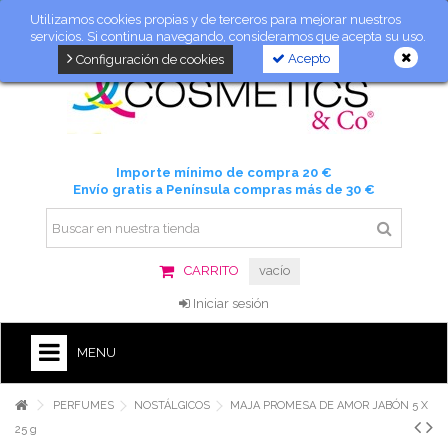
Utilizamos cookies propias y de terceros para mejorar nuestros
servicios. Si continua navegando, consideramos que acepta su uso.
Acepto
Configuración de cookies
Importe mínimo de compra 20 €
Envío gratis a Península compras más de 30 €
CARRITO
vacío
Iniciar sesión
MENU
PERFUMES
NOSTÁLGICOS
MAJA PROMESA DE AMOR JABÓN 5 X
25 g