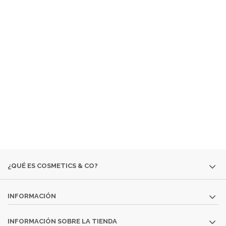
¿ QUÉ ES COSMETICS &
CO ?
EMPRESA ESPECIALIZADA EN LA VENTA DE
PRODUCTOS
COSMÉTICOS
Y DE
PERFUMERÍA DIFÍCILES DE
ENCONTRAR:
· EDICIONES ESPECIALES
· COLORIDO DE OTRAS
TEMPORADAS
· PERFUMES DESCATALOGADOS
· ARTÍCULOS
MUY ESPECÍFICOS O DESTINADOS A MINORÍAS.
SI NO ENCUENTRAS ALGÚN PRODUCTO, CONSÚLTANOS
EN
INFO@COSMETICS-CO.NET
¿QUÉ ES COSMETICS & CO?
INFORMACIÓN
INFORMACIÓN SOBRE LA TIENDA