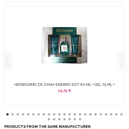
HERBÍSSIMO DE DANA ENEBRO EDT 60 ML + GEL 75 ML +
BODY...
19,75 €
PRODUCTS FROM THE SAME MANUFACTURER