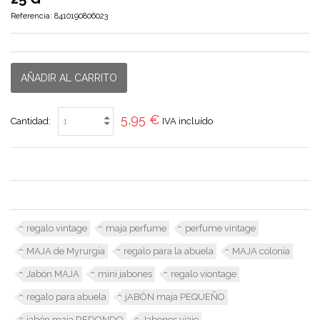
Referencia:
8410190806023
AÑADIR AL CARRITO
5,95 €
Cantidad:
IVA incluído
regalo vintage
maja perfume
perfume vintage
MAJA de Myrurgia
regalo para la abuela
MAJA colonia
Jabón MAJA
mini jabones
regalo viontage
regalo para abuela
jABÓN maja PEQUEÑO
jabón maja REDONDO
Jabones viaje