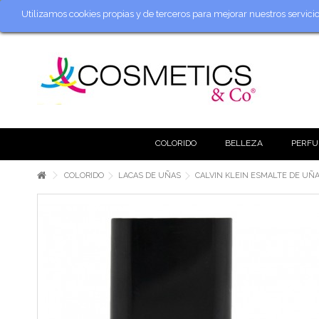
Utilizamos cookies propias y de terceros para mejorar nuestros servic
COLORIDO
BELLEZA
PERFU
COLORIDO
LACAS DE UÑAS
CALVIN KLEIN ESMALTE DE UÑAS