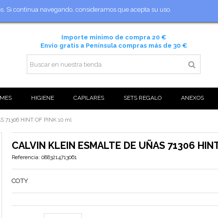
ios. Si continua navegando, consideramos que acepta su uso.
Importe mínimo de compra 20 €
Envío gratis a Península compras más de 30 €
MES
HIGIENE
CAPILARES
SETS REGALO
ANEXOS
 71306 HINT OF PINK 10 ml
CALVIN KLEIN ESMALTE DE UÑAS 71306 HINT
Referencia:
0883214713061
COTY