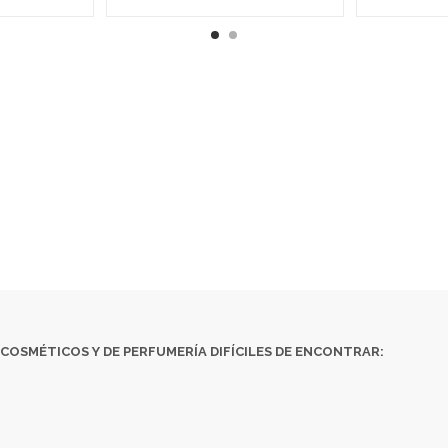
¿ QUÉ ES COSMETICS & CO 
ÉTICOS
Y DE
PERFUMERÍA DIFÍCILES DE ENCONTRAR:
· EDICIONES 
ATALOGADOS
· ARTÍCULOS MUY ESPECÍFICOS O DESTINADOS A MINO
ENCUENTRAS ALGÚN PRODUCTO, CONSÚLTANOS EN
INFO@COSMETICS
COSMÉTICOS
Y DE
PERFUMERÍA DIFÍCILES DE ENCONTRAR: