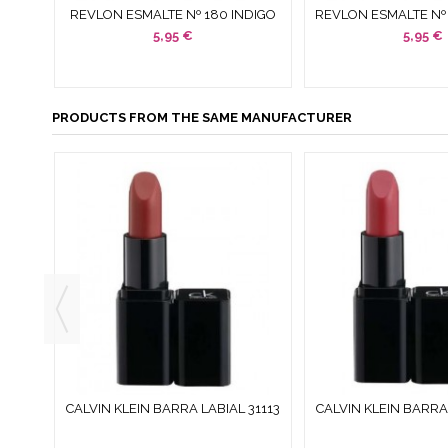
CONDE
REVLON ESMALTE Nº 180 INDIGO
REVLON ESMALTE Nº 
 ML
NIGHT LONGWEAR 11,7 ML
LONGWEAR 11
5,95 €
5,95 €
PRODUCTS FROM THE SAME MANUFACTURER
0 ML
CALVIN KLEIN BARRA LABIAL 31113
CALVIN KLEIN BARRA 
DANGEROUS 3.5 G
SINFUL 3.