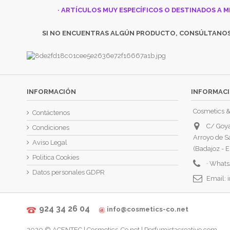
· ARTÍCULOS MUY ESPECÍFICOS O DESTINADOS A M
SI NO ENCUENTRAS ALGÚN PRODUCTO, CONSÚLTANO
INFORMACIÓN
INFORMACI
Cosmetics &
Contáctenos
C/ Goya
Condiciones
Arroyo de S
Aviso Legal
(Badajoz - E
Politica Cookies
·
Whats
Datos personales GDPR
Email:
924 34 26 04
info@cosmetics-co.net
2020 ©
ACENTEC
|
Cosmetics-Co.net | Perfumistacreativo.com