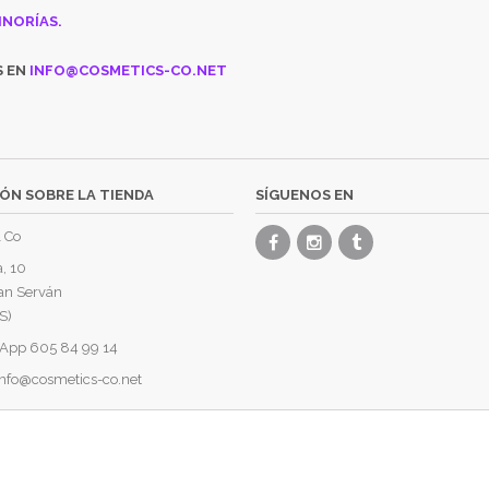
INORÍAS.
S EN
INFO@COSMETICS-CO.NET
ÓN SOBRE LA TIENDA
SÍGUENOS EN
 Co
, 10
an Serván
S)
App 605 84 99 14
info@cosmetics-co.net