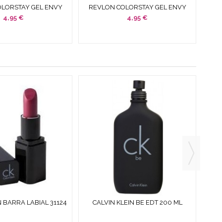
LORSTAY GEL ENVY
REVLON COLORSTAY GEL ENVY
SA PASIÓN 15 ML
090 ROSA CHIC 15 ML
4,95 €
4,95 €
N BARRA LABIAL 31124
CALVIN KLEIN BE EDT 200 ML
CALV
MERIZE 3.5 G
SPRAY SIN CAJA