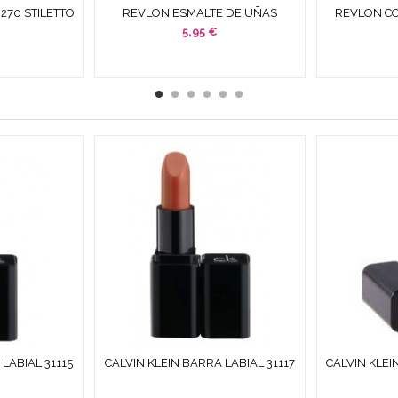
270 STILETTO
REVLON ESMALTE DE UÑAS
REVLON CO
,7 ML
PEACH SMOOTHIE 14,7 ML
020 RO
5,95 €
LABIAL 31115
CALVIN KLEIN BARRA LABIAL 31117
CALVIN KLEI
5 G
HEAT WAVE 3.5 G
MES