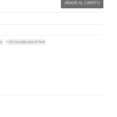
AÑADIR AL CARRITO
 o
CK Esmalte Hint of Pink