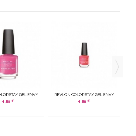
LORSTAY GEL ENVY
REVLON COLORSTAY GEL ENVY
SA PASIÓN 15 ML
090 ROSA CHIC 15 ML
4,95 €
4,95 €