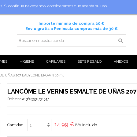
ios. Si continua navegando, consideramos que acepta su uso.
Importe mínimo de compra 20 €
Envío gratis a Península compras más de 30 €
MES
HIGIENE
CAPILARES
SETS REGALO
ANEXOS
DE UÑAS 207 BABYLONE BROWN 10 ml
LANCÔME LE VERNIS ESMALTE DE UÑAS 20
Referencia:
3605530734547
14,99 €
Cantidad:
IVA incluído