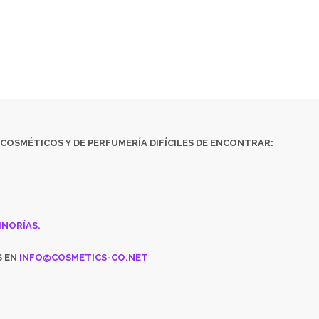
ATALOGADOS
· ARTÍCULOS MUY ESPECÍFICOS O DESTINADOS A MINO
ENCUENTRAS ALGÚN PRODUCTO, CONSÚLTANOS EN
INFO@COSMETICS
COSMÉTICOS
Y DE
PERFUMERÍA DIFÍCILES DE ENCONTRAR:
INORÍAS.
S EN
INFO@COSMETICS-CO.NET