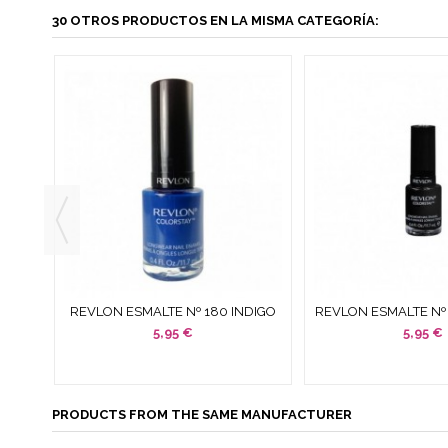
30 OTROS PRODUCTOS EN LA MISMA CATEGORÍA:
CONDE
REVLON ESMALTE Nº 180 INDIGO
REVLON ESMALTE Nº 
 ML
NIGHT LONGWEAR 11,7 ML
LONGWEAR 11
5,95 €
5,95 €
PRODUCTS FROM THE SAME MANUFACTURER