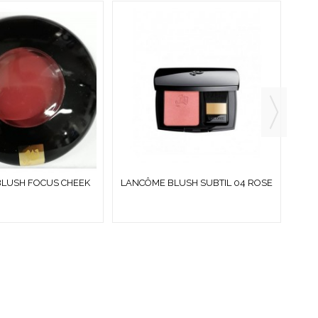
LUSH FOCUS CHEEK
LANCÔME BLUSH SUBTIL 04 ROSE
L
17 EPONINE 2.5 G
DELICIEUX 6 G
?
ESPECIALES
· COLORIDO DE OTRAS TEMPORADAS
· PERFUMES