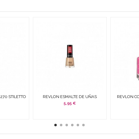
270 STILETTO
REVLON ESMALTE DE UÑAS
REVLON CO
,7 ML
PEACH SMOOTHIE 14,7 ML
020 RO
5,95 €