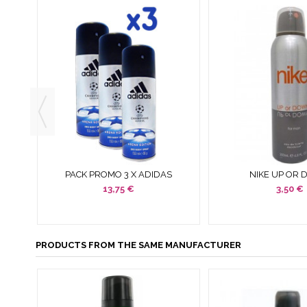
SPRAY
PACK PROMO 3 X ADIDAS
NIKE UP OR
CHAMPIONS LEAGUE DEO SPRAY
DESODORANTE MAS
13,75 €
3,50 €
150 ML...
FOR MAN SPR
PRODUCTS FROM THE SAME MANUFACTURER