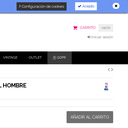
Acepto
Configuración de cookies
CARRITO
vacío
Iniciar sesión
VINTAGE
OUTLET
GDPR
ML HOMBRE
AÑADIR AL CARRITO