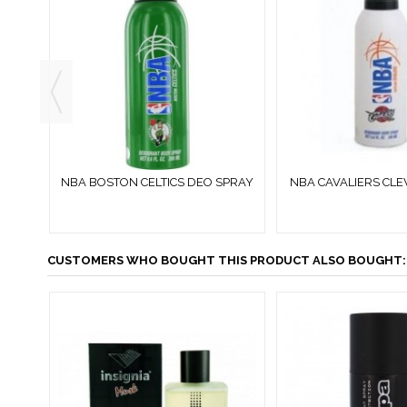
DEO
NBA BOSTON CELTICS DEO SPRAY
NBA CAVALIERS CL
200 ML MAN
SPRAY 200 M
CUSTOMERS WHO BOUGHT THIS PRODUCT ALSO BOUGHT: