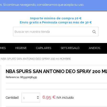
ios. Si continua navegando, consideramos que acepta su uso.
Importe mínimo de compra 20 €
Envío gratis a Península compras más de 30 €
MES
HIGIENE
CAPILARES
SETS REGALO
ANEXOS
NBA SPURS SAN ANTONIO DEO SPRAY 200 ml HOMBRE
NBA SPURS SAN ANTONIO DEO SPRAY 200 
Referencia:
663350096439
6,95 €
Cantidad:
IVA incluído