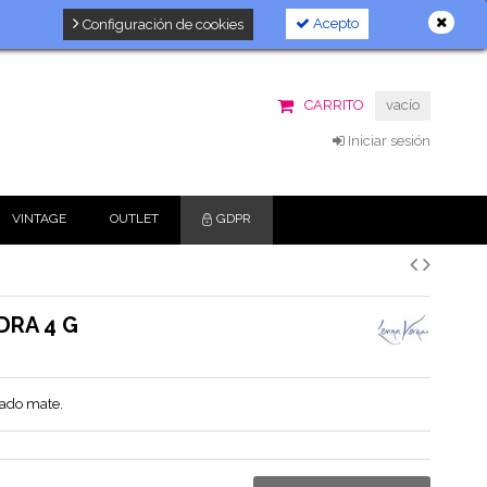
Acepto
Configuración de cookies
CARRITO
vacío
Iniciar sesión
VINTAGE
OUTLET
GDPR
DRA 4 G
bado mate.