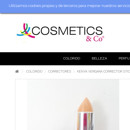
Utilizamos cookies propias y de terceros para mejorar nuestros servic
COLORIDO
BELLEZA
PERFU
COLORIDO
CORRECTORES
KENYA VERGARA CORRECTOR STIC