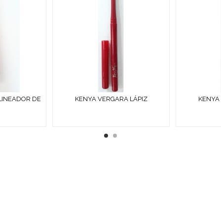
LINEADOR DE
KENYA VERGARA LÁPIZ
KENYA 
 NEGRO
PERFILADOR DE LABIOS
PERFIL
AUTOMÁTICO CORAL
AUTO
¿ QUÉ ES COSMETICS & CO 
ÉTICOS
Y DE
PERFUMERÍA DIFÍCILES DE ENCONTRAR:
· EDICIONES 
ATALOGADOS
· ARTÍCULOS MUY ESPECÍFICOS O DESTINADOS A MINO
ENCUENTRAS ALGÚN PRODUCTO, CONSÚLTANOS EN
INFO@COSMETICS