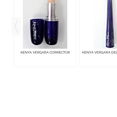
ROSA
KENYA VERGARA CORRECTOR
KENYA VERGARA DE
STICK BEIGE 4 G
OJOS LÍQUIDO
EMPRESA ESPECIALIZADA EN LA VENTA DE PRODUCTOS
COSM
DESC
SI NO 