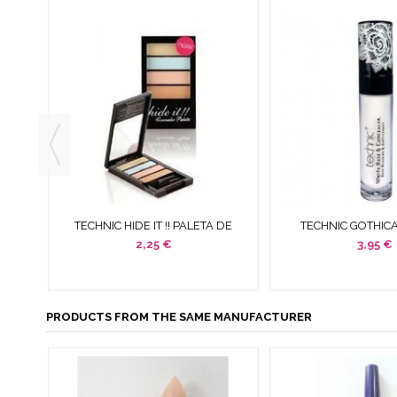
1
TECHNIC HIDE IT !! PALETA DE
TECHNIC GOTHIC
NUDE
CORRECTORES 4 X 1,6 G REF....
MAQUILLAJE Y C
2,25 €
3,95 €
BLANCO 8.
PRODUCTS FROM THE SAME MANUFACTURER