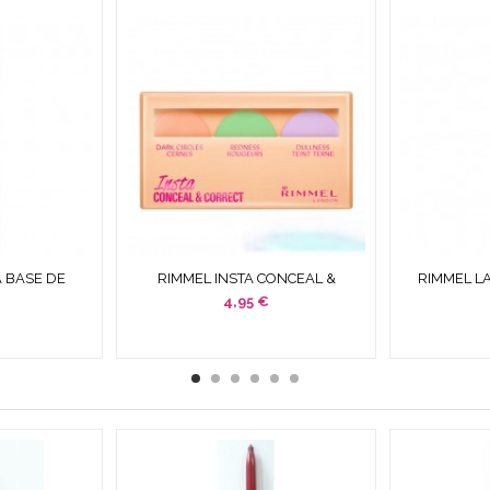
A BASE DE
RIMMEL INSTA CONCEAL &
RIMMEL LA
ORRECTOR
CORRECT PALETTE OJERAS -
BREATHAB
4,95 €
..
ROJECES -...