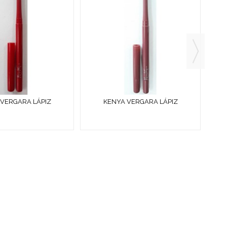
VERGARA LÁPIZ
KENYA VERGARA LÁPIZ
ADOR DE LABIOS
PERFILADOR DE LABIOS
MÁTICO FUEGO
AUTOMÁTICO MERLOT
?
ESPECIALES
· COLORIDO DE OTRAS TEMPORADAS
· PERFUMES
RÍAS.
-CO.NET