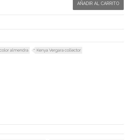
AÑADIR AL CARRITO
 color almendra
Kenya Vergara collector