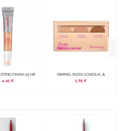
STING FINISH 25 HR
RIMMEL INSTA CONCEAL &
LE 300 MEDIUM...
CONTOUR PALETTE 020 MEDIUM
COR
4,95 €
5,85 €
8.4 G