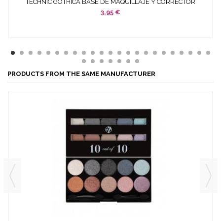
TECHNIC GOTHICA BASE DE MAQUILLAJE Y CORRECTOR
BLANCO 8...
3,95 €
PRODUCTS FROM THE SAME MANUFACTURER