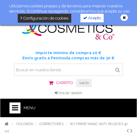
Utilizamos cookies propias y de terceros para mejorar nuestros
servicios. Si continua navegando, consideramos que acepta su uso.
Acepto
Configuración de cookies
Importe mínimo de compra 20 €
Envío gratis a Península compras más de 30 €
CARRITO
vacío
Iniciar sesión
MENU
COLORIDO
CORRECTORES
W7 PRIME MAGIC ANTI-ROJECES 30
ml