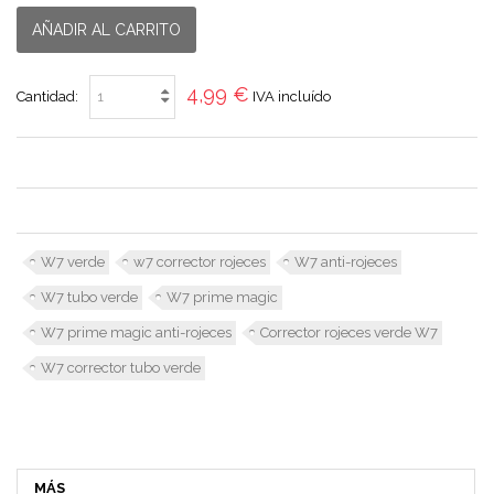
AÑADIR AL CARRITO
4,99 €
Cantidad:
IVA incluído
W7 verde
w7 corrector rojeces
W7 anti-rojeces
W7 tubo verde
W7 prime magic
W7 prime magic anti-rojeces
Corrector rojeces verde W7
W7 corrector tubo verde
MÁS