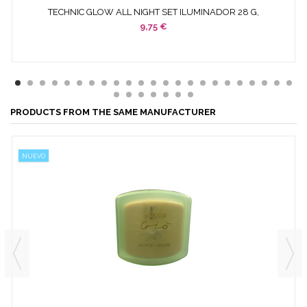
TECHNIC GLOW ALL NIGHT SET ILUMINADOR 28 G,
BRONCEADOR 28...
9,75 €
PRODUCTS FROM THE SAME MANUFACTURER
NUEVO