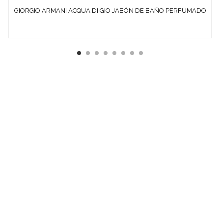
GIORGIO ARMANI ACQUA DI GIO JABÓN DE BAÑO PERFUMADO
100 G
¿ QUÉ ES COSMETICS &
CO ?
EMPRESA ESPECIALIZADA EN LA VENTA DE
PRODUCTOS
COSMÉTICOS
Y DE
PERFUMERÍA DIFÍCILES DE
ENCONTRAR:
· EDICIONES ESPECIALES
· COLORIDO DE OTRAS
TEMPORADAS
· PERFUMES DESCATALOGADOS
· ARTÍCULOS
MUY ESPECÍFICOS O DESTINADOS A MINORÍAS.
SI NO ENCUENTRAS ALGÚN PRODUCTO, CONSÚLTANOS
EN
INFO@COSMETICS-CO.NET