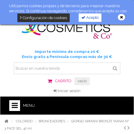
Utilizamos cookies propias y de terceros para mejorar nuestros
servicios. Si continua navegando, consideramos que acepta su uso.
Acepto
Configuración de cookies
Importe mínimo de compra 20 €
Envío gratis a Península compras más de 30 €
CARRITO
vacío
Iniciar sesión
MENU
COLORIDO
BRONCEADORES
GIORGIO ARMANI BRONZE MANIA Nº
3 FACE GEL 40 ml