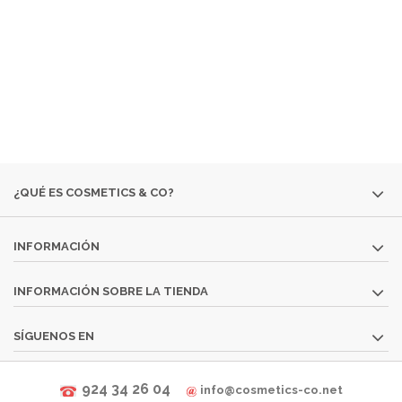
ENCONTRAR:
· EDICIONES ESPECIALES
· COLORIDO DE OTRAS
TEMPORADAS
· PERFUMES DESCATALOGADOS
· ARTÍCULOS
MUY ESPECÍFICOS O DESTINADOS A MINORÍAS.
SI NO ENCUENTRAS ALGÚN PRODUCTO, CONSÚLTANOS
EN
INFO@COSMETICS-CO.NET
¿QUÉ ES COSMETICS & CO?
INFORMACIÓN
INFORMACIÓN SOBRE LA TIENDA
SÍGUENOS EN
924 34 26 04
info@cosmetics-co.net