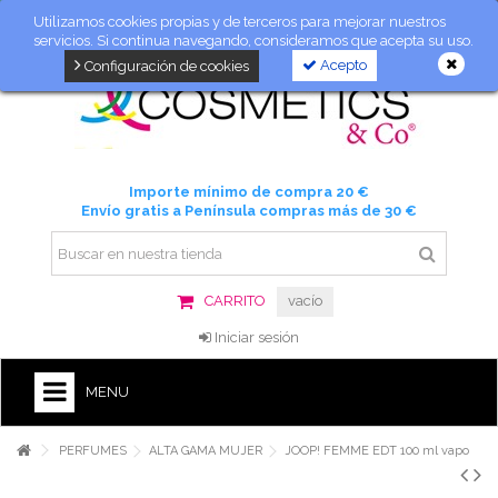
Utilizamos cookies propias y de terceros para mejorar nuestros
servicios. Si continua navegando, consideramos que acepta su uso.
Acepto
Configuración de cookies
Importe mínimo de compra 20 €
Envío gratis a Península compras más de 30 €
CARRITO
vacío
Iniciar sesión
MENU
PERFUMES
ALTA GAMA MUJER
JOOP! FEMME EDT 100 ml vapo