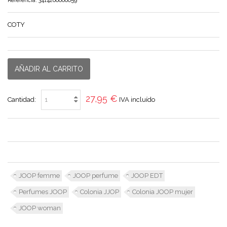
Referencia:
3414206000059
COTY
AÑADIR AL CARRITO
27,95 €
Cantidad:
IVA incluído
JOOP femme
JOOP perfume
JOOP EDT
Perfumes JOOP
Colonia JJOP
Colonia JOOP mujer
JOOP woman