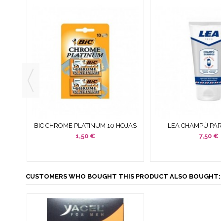
SHAVE
BIC CHROME PLATINUM 10 HOJAS
LEA CHAMPÚ PA
ML
DE AFEITADO DOBLE FILO
PURIFICANTE & SUA
1,50 €
7,50 €
ML
CUSTOMERS WHO BOUGHT THIS PRODUCT ALSO BOUGHT: