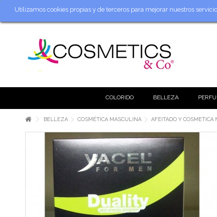
Utilizamos cookies propias y de terceros para mejorar nuestros servic
COLORIDO
BELLEZA
PERFU
BELLEZA
COSMÉTICA MASCULINA
AFEITADO Y COSMETICA