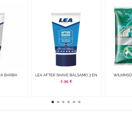
RA BARBA
LEA AFTER SHAVE BÁLSAMO 3 EN
WILKINSO
VIZANTE 100
1 PIEL SENSIBLE 125 ML
SENSIT
2,95 €