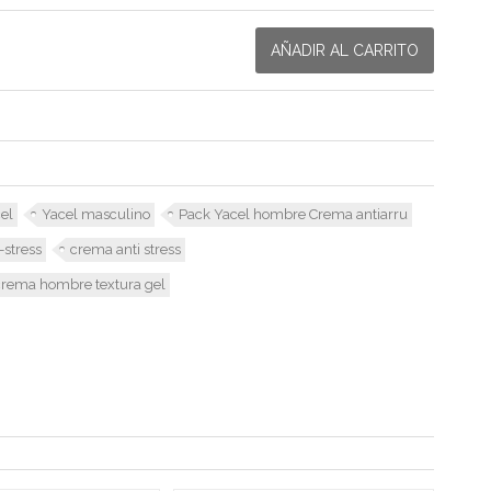
AÑADIR AL CARRITO
cel
Yacel masculino
Pack Yacel hombre Crema antiarru
stress
crema anti stress
crema hombre textura gel