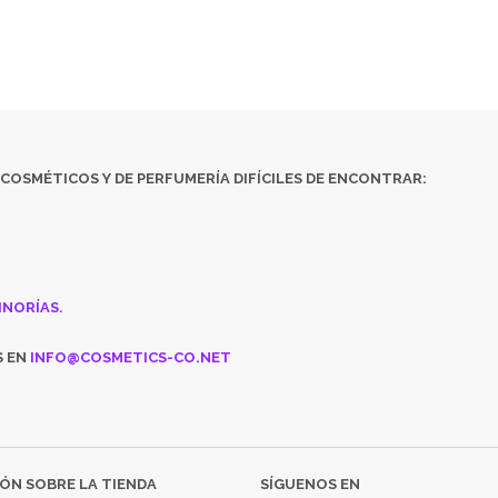
ENCUENTRAS ALGÚN PRODUCTO, CONSÚLTANOS EN
INFO@COSMETICS
COSMÉTICOS
Y DE
PERFUMERÍA DIFÍCILES DE ENCONTRAR:
INORÍAS.
S EN
INFO@COSMETICS-CO.NET
ÓN SOBRE LA TIENDA
SÍGUENOS EN