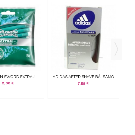
N SWORD EXTRA 2
ADIDAS AFTER SHAVE BÁLSAMO
IVE 5 UNIDADES
SUAVIZANTE SIN ALCOHOL 100 ML
RE
2,00 €
7,95 €