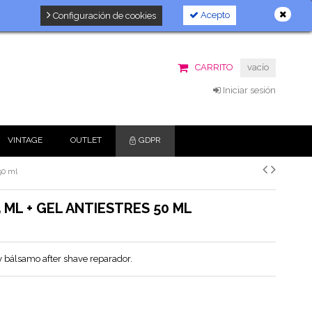
Acepto
Configuración de cookies
CARRITO
vacío
Iniciar sesión
VINTAGE
OUTLET
GDPR
50 ml
ML + GEL ANTIESTRES 50 ML
 bálsamo after shave reparador.