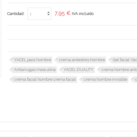
7,95 €
Cantidad:
IVA incluído
YACEL para hombre
crema antiestres hombre
Gel facial Ya
Antiarrugas masculina
YACEL DUALITY
crema hombre anti-
crema facial hombre crema facial
crema hombre invisible