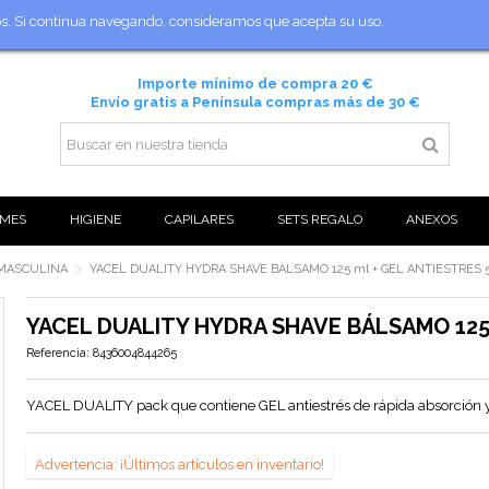
ios. Si continua navegando, consideramos que acepta su uso.
Importe mínimo de compra 20 €
Envío gratis a Península compras más de 30 €
MES
HIGIENE
CAPILARES
SETS REGALO
ANEXOS
 MASCULINA
YACEL DUALITY HYDRA SHAVE BÁLSAMO 125 ml + GEL ANTIESTRES 
YACEL DUALITY HYDRA SHAVE BÁLSAMO 125 
Referencia:
8436004844265
YACEL DUALITY pack que contiene GEL antiestrés de rápida absorción y
Advertencia: ¡Últimos artículos en inventario!