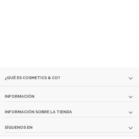
EMPRESA ESPECIALIZADA EN LA VENTA DE
PRODUCTOS
COSMÉTICOS
Y DE
PERFUMERÍA DIFÍCILES DE
ENCONTRAR:
· EDICIONES ESPECIALES
· COLORIDO DE OTRAS
TEMPORADAS
· PERFUMES DESCATALOGADOS
· ARTÍCULOS
MUY ESPECÍFICOS O DESTINADOS A MINORÍAS.
SI NO ENCUENTRAS ALGÚN PRODUCTO, CONSÚLTANOS
EN
INFO@COSMETICS-CO.NET
¿QUÉ ES COSMETICS & CO?
INFORMACIÓN
INFORMACIÓN SOBRE LA TIENDA
SÍGUENOS EN