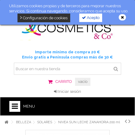
Utilizamos cookies propias y de terceros para mejorar nuestros
servicios. Si continua navegando, consideramos que acepta su uso.
Acepto
Configuración de cookies
Importe mínimo de compra 20 €
Envío gratis a Península compras más de 30 €
CARRITO
vacío
Iniciar sesión
MENU
BELLEZA
SOLARES
NIVEA SUN LECHE ZANAHORIA 200 ml