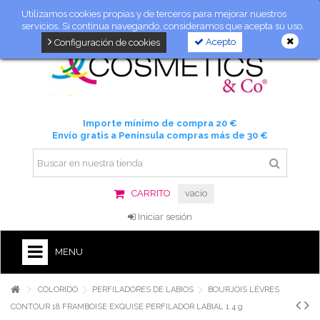
Utilizamos cookies propias y de terceros para mejorar nuestros
servicios. Si continua navegando, consideramos que acepta su uso.
Acepto
Configuración de cookies
Importe mínimo de compra 20 €
Envío gratis a Península compras más de 30 €
CARRITO
vacío
Iniciar sesión
MENU
COLORIDO
PERFILADORES DE LABIOS
BOURJOIS LÉVRES
CONTOUR 18 FRAMBOISE EXQUISE PERFILADOR LABIAL 1.4 g