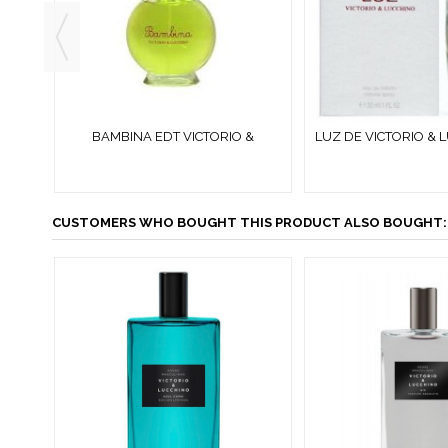
UAS
BAMBINA EDT VICTORIO &
LUZ DE VICTORIO & 
DT...
LUCCHINO 100 ML VAPO SIN CAJA
30 ML VAPOR
SIN...
CUSTOMERS WHO BOUGHT THIS PRODUCT ALSO BOUGHT: