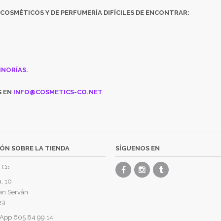
COSMÉTICOS
Y DE
PERFUMERÍA DIFÍCILES DE ENCONTRAR:
INORÍAS.
S EN
INFO@COSMETICS-CO.NET
ÓN SOBRE LA TIENDA
SÍGUENOS EN
 Co
, 10
an Serván
S)
App 605 84 99 14