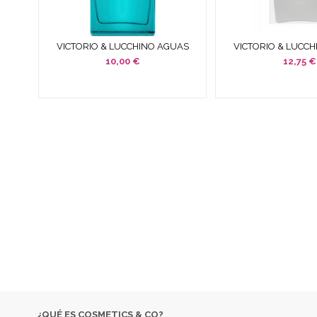
VICTORIO & LUCCHINO AGUAS
VICTORIO & LUCC
MASCULINAS AZUL CAPRI
MASCULINAS Nº 5 
10,00 €
12,75 €
EDICIÓN...
EMPRESA ESPECIALIZADA EN LA VENTA DE PRODUCTOS
COSM
DESC
SI NO 
¿QUÉ ES COSMETICS & CO?