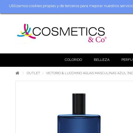
Utilizamos cookies propias y de terceros para mejorar nuestros servic
COLORIDO
BELLEZA
PERFU
OUTLET
VICTORIO & LUCCHINO AGUAS MASCULINAS AZUL ÍNDIG