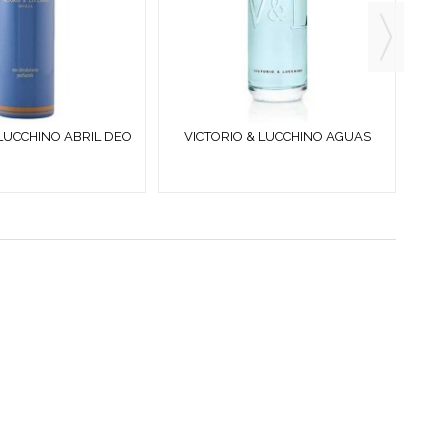
 LUCCHINO ABRIL DEO
VICTORIO & LUCCHINO AGUAS
V
RAY 150 ML
ESENCIALES EVASION AZUL EDC...
ES