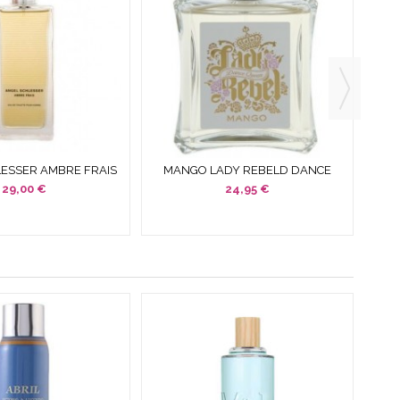
LESSER AMBRE FRAIS
MANGO LADY REBELD DANCE
EDT 100 ML SPRAY...
QUEEN EDT 100 ML SPRAY SIN
COL
29,00 €
24,95 €
CAJA...