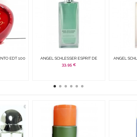
ENTO EDT 100
ANGEL SCHLESSER ESPRIT DE
ANGEL SCH
JA SIN...
GINGEMBRE EDT 100 ML SPRAY
POUR HOMME 
33,95 €
MEN...