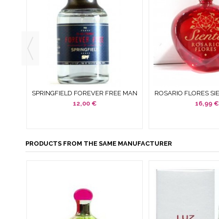
 100
SPRINGFIELD FOREVER FREE MAN
ROSARIO FLORES SI
AN
EDT 100 ML SPRAY SIN CAJA NI...
ML SPRAY SIN CA
12,00 €
16,99 €
PRODUCTS FROM THE SAME MANUFACTURER