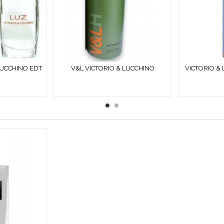
LUCCHINO EDT
V&L VICTORIO & LUCCHINO
VICTORIO &
IZADOR
HOMBRE DEO SPRAY 150 ML
SP