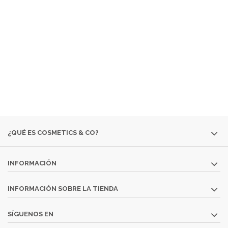
EMPRESA ESPECIALIZADA EN LA VENTA DE
PRODUCTOS
COSMÉTICOS
Y DE
PERFUMERÍA DIFÍCILES DE
ENCONTRAR:
· EDICIONES ESPECIALES
· COLORIDO DE OTRAS
TEMPORADAS
· PERFUMES DESCATALOGADOS
· ARTÍCULOS
MUY ESPECÍFICOS O DESTINADOS A MINORÍAS.
SI NO ENCUENTRAS ALGÚN PRODUCTO, CONSÚLTANOS
EN
INFO@COSMETICS-CO.NET
¿QUÉ ES COSMETICS & CO?
INFORMACIÓN
INFORMACIÓN SOBRE LA TIENDA
SÍGUENOS EN