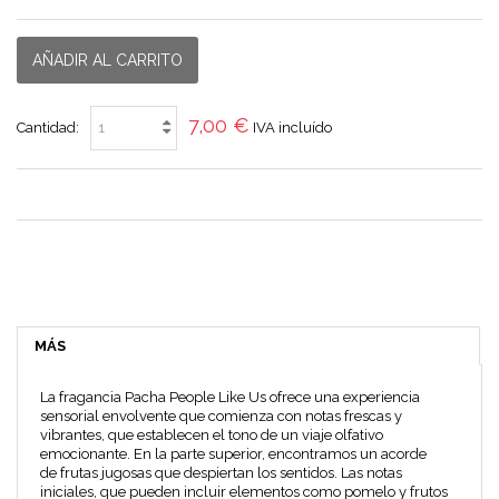
AÑADIR AL CARRITO
7,00 €
Cantidad:
IVA incluído
MÁS
La fragancia
Pacha People Like Us
ofrece una experiencia
sensorial envolvente que comienza con notas frescas y
vibrantes, que establecen el tono de un viaje olfativo
emocionante. En la parte superior, encontramos un acorde
de
frutas jugosas
que despiertan los sentidos. Las notas
iniciales, que pueden incluir elementos como
pomelo y frutos