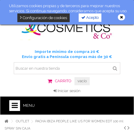
Utilizamos cookies propias y de terceros para mejorar nuestros
servicios. Si continua navegando, consideramos que acepta su uso.
Acepto
Configuración de cookies
Importe mínimo de compra 20 €
Envío gratis a Península compras más de 30 €
CARRITO
vacío
Iniciar sesión
MENU
OUTLET
PACHA IBIZA PEOPLE LIKE US FOR WOMEN EDT 100 ml
SPRAY SIN CAJA