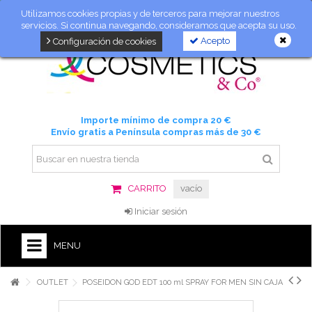
Utilizamos cookies propias y de terceros para mejorar nuestros
servicios. Si continua navegando, consideramos que acepta su uso.
Acepto
Configuración de cookies
Importe mínimo de compra 20 €
Envío gratis a Península compras más de 30 €
CARRITO
vacío
Iniciar sesión
MENU
OUTLET
POSEIDON GOD EDT 100 ml SPRAY FOR MEN SIN CAJA