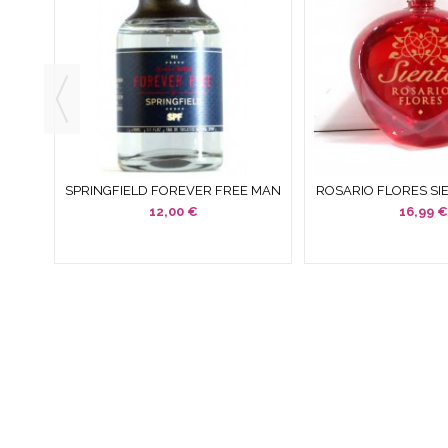
 100
SPRINGFIELD FOREVER FREE MAN
ROSARIO FLORES SI
AN
EDT 100 ML SPRAY SIN CAJA NI...
ML SPRAY SIN CA
12,00 €
16,99 €
EMPRESA ESPECIALIZADA EN LA VENTA DE PRODUCTOS
COSM
DESC