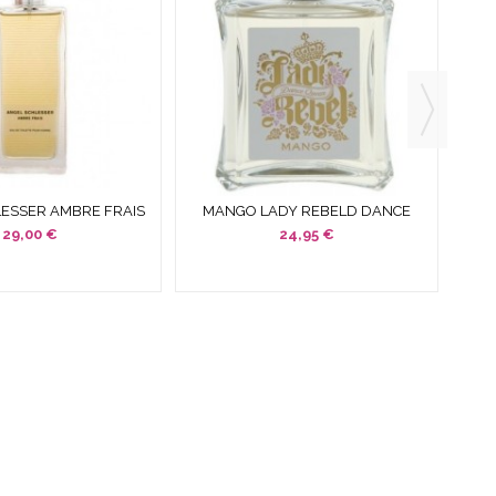
LESSER AMBRE FRAIS
MANGO LADY REBELD DANCE
EDT 100 ML SPRAY...
QUEEN EDT 100 ML SPRAY SIN
COL
29,00 €
24,95 €
CAJA...
?
ESPECIALES
· COLORIDO DE OTRAS TEMPORADAS
· PERFUMES
RÍAS.