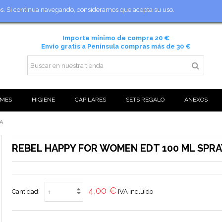
ios. Si continua navegando, consideramos que acepta su uso.
Importe mínimo de compra 20 €
Envío gratis a Península compras más de 30 €
MES
HIGIENE
CAPILARES
SETS REGALO
ANEXOS
A
REBEL HAPPY FOR WOMEN EDT 100 ML SPRA
4,00 €
Cantidad:
IVA incluído