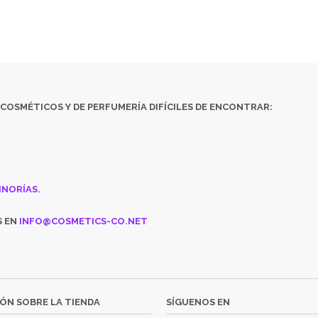
ENCUENTRAS ALGÚN PRODUCTO, CONSÚLTANOS EN
INFO@COSMETICS
COSMÉTICOS
Y DE
PERFUMERÍA DIFÍCILES DE ENCONTRAR:
INORÍAS.
S EN
INFO@COSMETICS-CO.NET
ÓN SOBRE LA TIENDA
SÍGUENOS EN