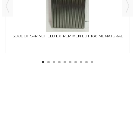
SOUL OF SPRINGFIELD EXTREM MEN EDT 100 ML NATURAL
SPRAY...
¿ QUÉ ES COSMETICS &
CO ?
EMPRESA ESPECIALIZADA EN LA VENTA DE
PRODUCTOS
COSMÉTICOS
Y DE
PERFUMERÍA DIFÍCILES DE
ENCONTRAR:
· EDICIONES ESPECIALES
· COLORIDO DE OTRAS
TEMPORADAS
· PERFUMES DESCATALOGADOS
· ARTÍCULOS
MUY ESPECÍFICOS O DESTINADOS A MINORÍAS.