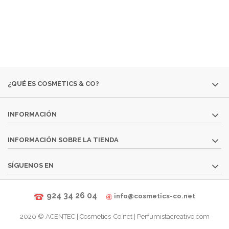
SI NO ENCUENTRAS ALGÚN PRODUCTO, CONSÚLTANOS
EN
INFO@COSMETICS-CO.NET
¿QUÉ ES COSMETICS & CO?
INFORMACIÓN
INFORMACIÓN SOBRE LA TIENDA
SÍGUENOS EN
924 34 26 04
info@cosmetics-co.net
2020 ©
ACENTEC
|
Cosmetics-Co.net | Perfumistacreativo.com