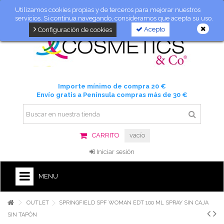
Utilizamos cookies propias y de terceros para mejorar nuestros
servicios. Si continua navegando, consideramos que acepta su uso.
Acepto
Configuración de cookies
Importe mínimo de compra 20 €
Envío gratis a Península compras más de 30 €
CARRITO
vacío
Iniciar sesión
MENU
OUTLET
SPRINGFIELD SPF WOMAN EDT 100 ML SPRAY SIN CAJA
SIN TAPÓN