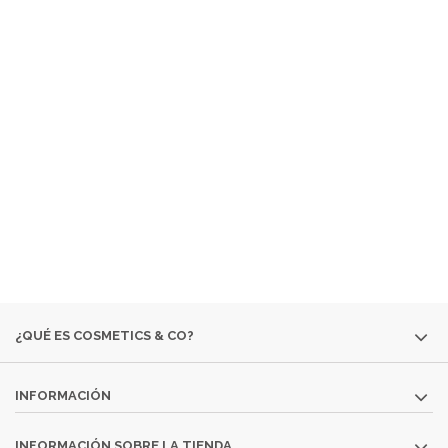
¿ QUÉ ES COSMETICS &
CO ?
EMPRESA ESPECIALIZADA EN LA VENTA DE
PRODUCTOS
COSMÉTICOS
Y DE
PERFUMERÍA DIFÍCILES DE
ENCONTRAR:
· EDICIONES ESPECIALES
· COLORIDO DE OTRAS
TEMPORADAS
· PERFUMES DESCATALOGADOS
· ARTÍCULOS
MUY ESPECÍFICOS O DESTINADOS A MINORÍAS.
SI NO ENCUENTRAS ALGÚN PRODUCTO, CONSÚLTANOS
EN
INFO@COSMETICS-CO.NET
¿QUÉ ES COSMETICS & CO?
INFORMACIÓN
INFORMACIÓN SOBRE LA TIENDA