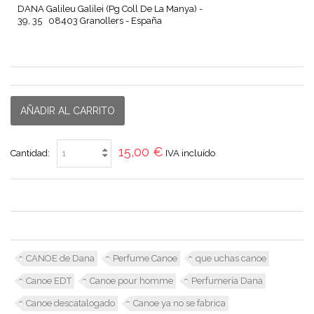
DANA Galileu Galilei (Pg Coll De La Manya) -
39, 35 08403 Granollers - España
AÑADIR AL CARRITO
15,00 €
Cantidad:
IVA incluído
CANOE de Dana
Perfume Canoe
que uchas canoe
Canoe EDT
Canoe pour homme
Perfumería Dana
Canoe descatalogado
Canoe ya no se fabrica