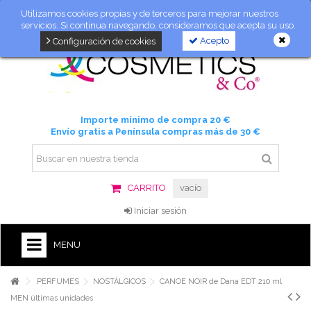
Utilizamos cookies propias y de terceros para mejorar nuestros
servicios. Si continua navegando, consideramos que acepta su uso.
Acepto
Configuración de cookies
Importe mínimo de compra 20 €
Envío gratis a Península compras más de 30 €
CARRITO
vacío
Iniciar sesión
MENU
PERFUMES
NOSTÁLGICOS
CANOE NOIR de Dana EDT 210 ml
MEN últimas unidades