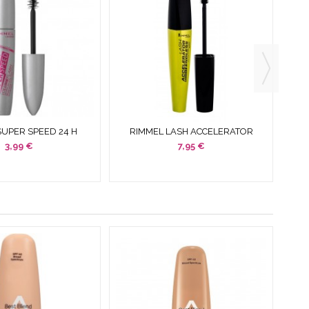
SUPER SPEED 24 H
RIMMEL LASH ACCELERATOR
LASH MASCARA 003
ENDLESS MASCARA 001 BLACK 10
REL
3,99 €
7,95 €
XTREME...
ML