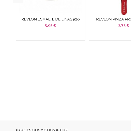
 EDT
REVLON ESMALTE DE UÑAS 520
REVLON PINZA PR
.
MUSE 14,7 ML
PUNTA CUA
5,95 €
3,75 €
EMPRESA ESPECIALIZADA EN LA VENTA DE PRODUCTOS
COSM
DESC
SI NO 
¿QUÉ ES COSMETICS & CO?