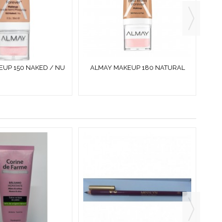
EUP 150 NAKED / NU
ALMAY MAKEUP 180 NATURAL
CH
30 ML
TAN / HALE NATUREL 30 ML