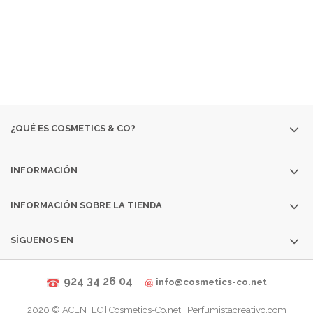
MUY ESPECÍFICOS O DESTINADOS A MINORÍAS.
SI NO ENCUENTRAS ALGÚN PRODUCTO, CONSÚLTANOS
EN
INFO@COSMETICS-CO.NET
¿QUÉ ES COSMETICS & CO?
INFORMACIÓN
INFORMACIÓN SOBRE LA TIENDA
SÍGUENOS EN
924 34 26 04
info@cosmetics-co.net
2020 ©
ACENTEC
|
Cosmetics-Co.net | Perfumistacreativo.com