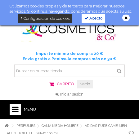
Utilizamos cookies propias y de terceros para mejorar nuestros
servicios. Si continua navegando, consideramos que acepta su uso.
Acepto
Configuración de cookies
Importe mínimo de compra 20 €
Envío gratis a Península compras más de 30 €
CARRITO
vacío
Iniciar sesión
MENU
PERFUMES
GAMA MEDIA HOMBRE
ADIDAS PURE GAME MEN
EAU DE TOILETTE SPRAY 100 ml