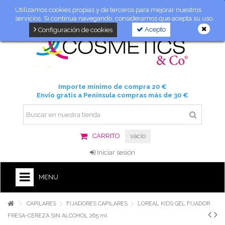
Utilizamos cookies propias y de terceros para mejorar nuestros
servicios. Si continua navegando, consideramos que acepta su uso.
Acepto
Configuración de cookies
Importe mínimo de compra 20 €
Envío gratis a Península compras más de 30 €
CARRITO
vacío
Iniciar sesión
MENU
CAPILARES
FIJADORES CAPILARES
LOREAL KIDS GEL FIJADOR
FRESA-CEREZA SIN ALCOHOL 265 ml