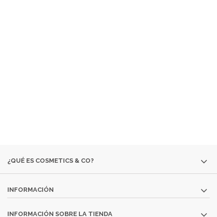
¿ QUÉ ES COSMETICS &
CO ?
EMPRESA ESPECIALIZADA EN LA VENTA DE
PRODUCTOS
COSMÉTICOS
Y DE
PERFUMERÍA DIFÍCILES DE
ENCONTRAR:
· EDICIONES ESPECIALES
· COLORIDO DE OTRAS
TEMPORADAS
· PERFUMES DESCATALOGADOS
· ARTÍCULOS
MUY ESPECÍFICOS O DESTINADOS A MINORÍAS.
SI NO ENCUENTRAS ALGÚN PRODUCTO, CONSÚLTANOS
EN
INFO@COSMETICS-CO.NET
¿QUÉ ES COSMETICS & CO?
INFORMACIÓN
INFORMACIÓN SOBRE LA TIENDA