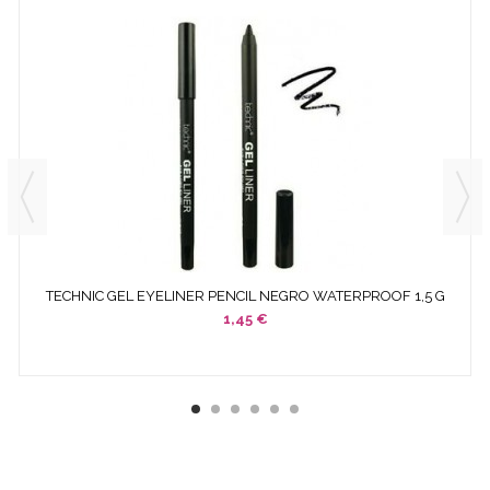
TECHNIC GEL EYELINER PENCIL NEGRO WATERPROOF 1,5 G
REF....
1,45 €