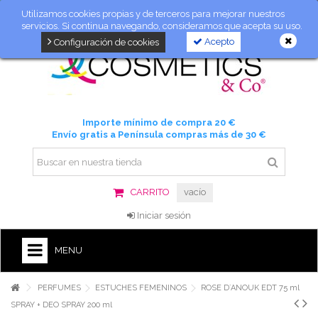
Utilizamos cookies propias y de terceros para mejorar nuestros
servicios. Si continua navegando, consideramos que acepta su uso.
Acepto
Configuración de cookies
Importe mínimo de compra 20 €
Envío gratis a Península compras más de 30 €
CARRITO
vacío
Iniciar sesión
MENU
PERFUMES
ESTUCHES FEMENINOS
ROSE D´ANOUK EDT 75 ml
SPRAY + DEO SPRAY 200 ml