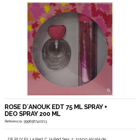
ROSE D´ANOUK EDT 75 ML SPRAY +
DEO SPRAY 200 ML
Referencia:
9996587410213
DE RUY P.I. La Red, C. la Red Seis, 2, 41500 Alcalá de