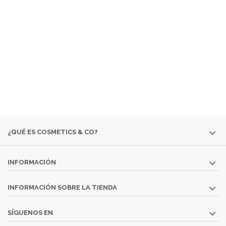
EMPRESA ESPECIALIZADA EN LA VENTA DE
PRODUCTOS
COSMÉTICOS
Y DE
PERFUMERÍA DIFÍCILES DE
ENCONTRAR:
· EDICIONES ESPECIALES
· COLORIDO DE OTRAS
TEMPORADAS
· PERFUMES DESCATALOGADOS
· ARTÍCULOS
MUY ESPECÍFICOS O DESTINADOS A MINORÍAS.
SI NO ENCUENTRAS ALGÚN PRODUCTO, CONSÚLTANOS
EN
INFO@COSMETICS-CO.NET
¿QUÉ ES COSMETICS & CO?
INFORMACIÓN
INFORMACIÓN SOBRE LA TIENDA
SÍGUENOS EN