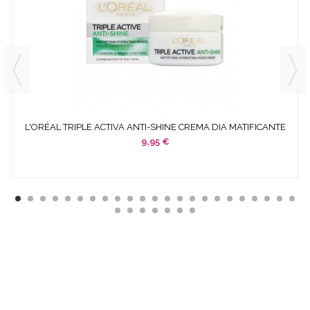
L'ORÉAL TRIPLE ACTIVA ANTI-SHINE CREMA DIA MATIFICANTE
50 ML
9,95 €
¿ QUÉ ES COSMETICS &
CO ?