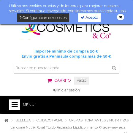
Utilizamos cookies propias y de terceros para mejorar nuestros
servicios. Si continua navegando, consideramos que acepta su uso.
Acepto
Configuración de cookies
Importe mínimo de compra 20 €
Envío gratis a Península compras más de 30 €
CARRITO
vacío
Iniciar sesión
MENU
BELLEZA
CUIDADO FACIAL
CREMAS HIDRATANTES y NUTRITIVAS
Lancôme Nutrix Royal Fluido Reparador Lipídico Intenso P/seca-muy seca