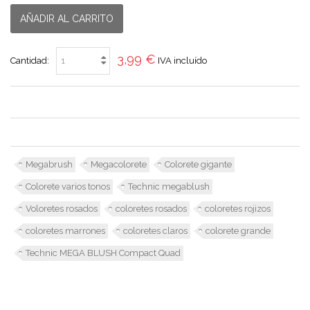
AÑADIR AL CARRITO
3,99 €
Cantidad:
IVA incluído
Megabrush
Megacolorete
Colorete gigante
Colorete varios tonos
Technic megablush
Voloretes rosados
coloretes rosados
coloretes rojizos
coloretes marrones
coloretes claros
colorete grande
Technic MEGA BLUSH Compact Quad