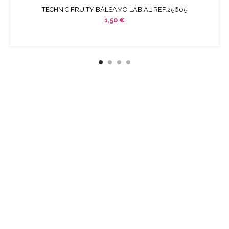
TECHNIC FRUITY BÁLSAMO LABIAL REF.25605
1,50 €
¿ QUÉ ES COSMETICS &
CO ?
EMPRESA ESPECIALIZADA EN LA VENTA DE
PRODUCTOS
COSMÉTICOS
Y DE
PERFUMERÍA DIFÍCILES DE
ENCONTRAR:
· EDICIONES ESPECIALES
· COLORIDO DE OTRAS
TEMPORADAS
· PERFUMES DESCATALOGADOS
· ARTÍCULOS
MUY ESPECÍFICOS O DESTINADOS A MINORÍAS.
SI NO ENCUENTRAS ALGÚN PRODUCTO, CONSÚLTANOS
EN
INFO@COSMETICS-CO.NET