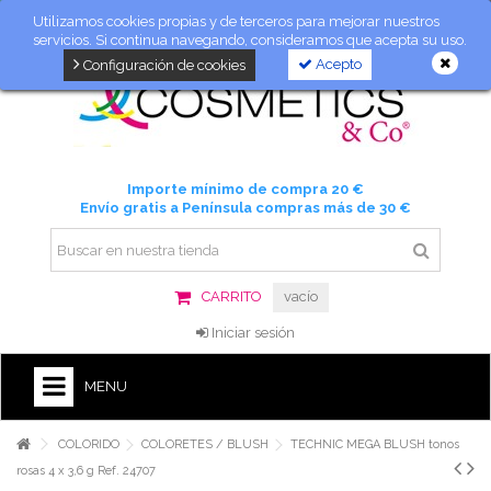
Utilizamos cookies propias y de terceros para mejorar nuestros
servicios. Si continua navegando, consideramos que acepta su uso.
Acepto
Configuración de cookies
Importe mínimo de compra 20 €
Envío gratis a Península compras más de 30 €
CARRITO
vacío
Iniciar sesión
MENU
COLORIDO
COLORETES / BLUSH
TECHNIC MEGA BLUSH tonos
rosas 4 x 3,6 g Ref. 24707