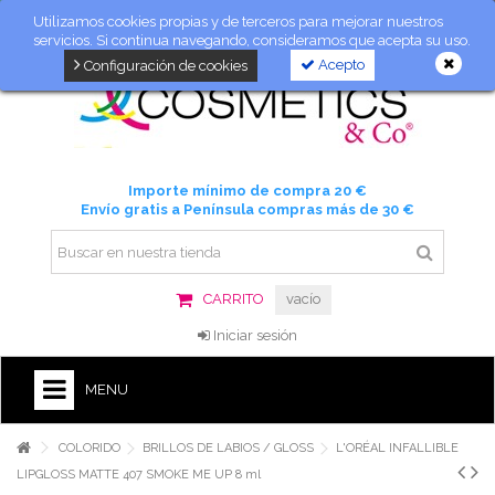
Utilizamos cookies propias y de terceros para mejorar nuestros
servicios. Si continua navegando, consideramos que acepta su uso.
Acepto
Configuración de cookies
Importe mínimo de compra 20 €
Envío gratis a Península compras más de 30 €
CARRITO
vacío
Iniciar sesión
MENU
COLORIDO
BRILLOS DE LABIOS / GLOSS
L'ORÉAL INFALLIBLE
LIPGLOSS MATTE 407 SMOKE ME UP 8 ml