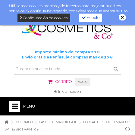
Utilizamos cookies propias y de terceros para mejorar nuestros
servicios. Si continua navegando, consideramos que acepta su uso.
Acepto
Configuración de cookies
Importe mínimo de compra 20 €
Envío gratis a Península compras más de 30 €
CARRITO
vacío
Iniciar sesión
MENU
COLORIDO
BASES DE MAQUILLAJE
LOREAL HIP LIQUID MAKEUP
SPF 15 810 FAWN 30 ml