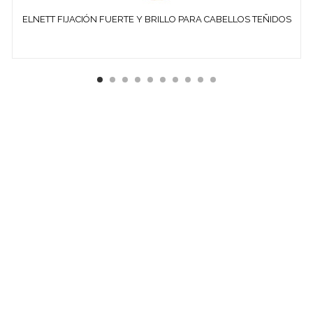
ELNETT FIJACIÓN FUERTE Y BRILLO PARA CABELLOS TEÑIDOS
400 ML
¿ QUÉ ES COSMETICS &
CO ?
EMPRESA ESPECIALIZADA EN LA VENTA DE
PRODUCTOS
COSMÉTICOS
Y DE
PERFUMERÍA DIFÍCILES DE
ENCONTRAR:
· EDICIONES ESPECIALES
· COLORIDO DE OTRAS
TEMPORADAS
· PERFUMES DESCATALOGADOS
· ARTÍCULOS
MUY ESPECÍFICOS O DESTINADOS A MINORÍAS.
SI NO ENCUENTRAS ALGÚN PRODUCTO, CONSÚLTANOS
EN
INFO@COSMETICS-CO.NET