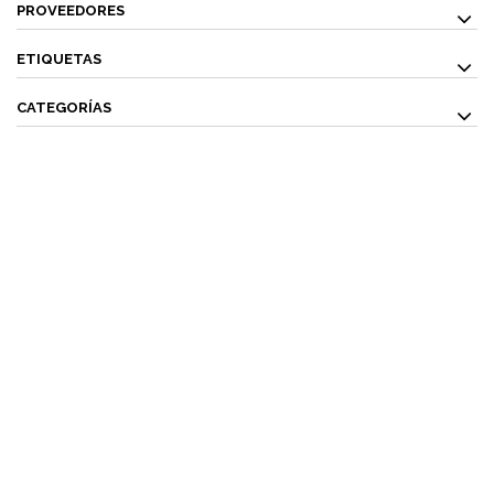
PROVEEDORES
ETIQUETAS
CATEGORÍAS
¿ QUÉ ES COSMETICS &
CO ?
EMPRESA ESPECIALIZADA EN LA VENTA DE
PRODUCTOS
COSMÉTICOS
Y DE
PERFUMERÍA DIFÍCILES DE
ENCONTRAR:
· EDICIONES ESPECIALES
· COLORIDO DE OTRAS
TEMPORADAS
· PERFUMES DESCATALOGADOS
· ARTÍCULOS
MUY ESPECÍFICOS O DESTINADOS A MINORÍAS.
SI NO ENCUENTRAS ALGÚN PRODUCTO, CONSÚLTANOS
EN
INFO@COSMETICS-CO.NET