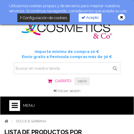
Utilizamos cookies propias y de terceros para mejorar nuestros
servicios. Si continua navegando, consideramos que acepta su uso.
Acepto
Configuración de cookies
Importe mínimo de compra 20 €
Envío gratis a Península compras más de 30 €
CARRITO
vacío
Iniciar sesión
MENU
DOLCE & GABBANA
LISTA DE PRODUCTOS POR