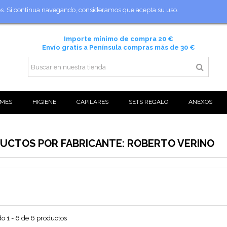
ios. Si continua navegando, consideramos que acepta su uso.
Importe mínimo de compra 20 €
Envío gratis a Península compras más de 30 €
MES
HIGIENE
CAPILARES
SETS REGALO
ANEXOS
DUCTOS POR FABRICANTE: ROBERTO VERINO
o 1 - 6 de 6 productos