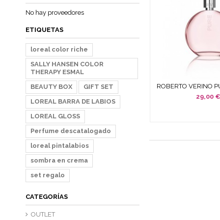
No hay proveedores
ETIQUETAS
loreal color riche
SALLY HANSEN COLOR
THERAPY ESMAL
ROBERTO VERINO 
BEAUTY BOX
GIFT SET
EDT 120 ML SPRA
29,00 
LOREAL BARRA DE LABIOS
LOREAL GLOSS
Perfume descatalogado
loreal pintalabios
sombra en crema
set regalo
CATEGORÍAS
OUTLET