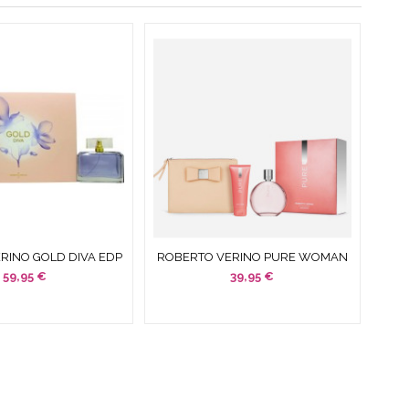
RINO GOLD DIVA EDP
ROBERTO VERINO PURE WOMAN
PRAY + EDP 30 ML
EDT 120 ML SPRAY + BODY
59,95 €
39,95 €
LOTION...