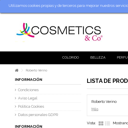
Utilizamos cookies propias y de terceros para mejorar nuestros servic
COLORIDO
BELLEZA
PERFU
Roberto Verino
INFORMACIÓN
LISTA DE PRO
Condiciones
Aviso Legal
Roberto Verino
Politica Cookies
Más
Datos personales GDPR
Vista:
Mostrand
INFORMACIÓN