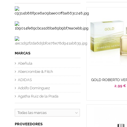
MARCAS
Abeñula
Abercrombie & Fitch
GOLD ROBERTO VER
ADIDAS
PARFUM 4,5 ML ( M
2,99 €
Adolfo Domínguez
Agatha Ruiz de la Prada
Todas las marcas
PROVEEDORES