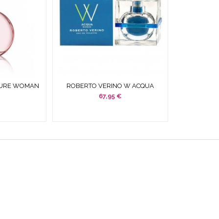
PURE WOMAN
ROBERTO VERINO W ACQUA
Y SIN CAJA
WOMAN EDT 50 ML SPRAY
€
67,95 €