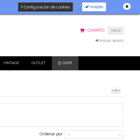
Acepto
Configuración de cookies
CARRITO
vacío
Iniciar sesión
VINTAGE
OUTLET
GDPR
Ordenar por
--