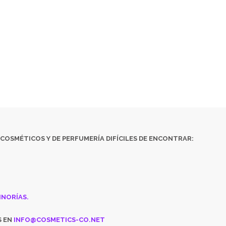
¿ QUÉ ES COSMETICS & CO 
ÉTICOS
Y DE
PERFUMERÍA DIFÍCILES DE ENCONTRAR:
· EDICIONES 
ATALOGADOS
· ARTÍCULOS MUY ESPECÍFICOS O DESTINADOS A MINO
ENCUENTRAS ALGÚN PRODUCTO, CONSÚLTANOS EN
INFO@COSMETICS
COSMÉTICOS
Y DE
PERFUMERÍA DIFÍCILES DE ENCONTRAR:
INORÍAS.
S EN
INFO@COSMETICS-CO.NET