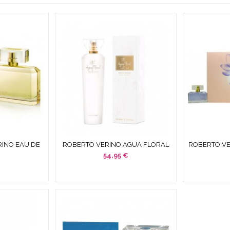
INO EAU DE
ROBERTO VERINO AGUA FLORAL
ROBERTO VE
INIATURA )
WHITE PEONY EDT 100 ML
90 ML S
54,95 €